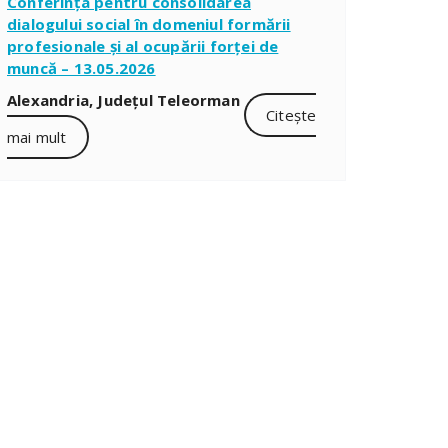
Conferința pentru consolidarea
dialogului social în domeniul formării
profesionale și al ocupării forței de
muncă – 13.05.2026
Alexandria, Județul Teleorman
Citește
mai mult