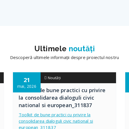
Ultimele
noutăți
Descoperă ultimele informații despre proiectul nostru
adminteo
Noutăți
21
mai, 2026
Toolkit de bune practici cu privire
la consolidarea dialoguli civic
national si european_311837
Toolkit de bune practici cu privire la
consolidarea dialoguli civic national si
european_311837