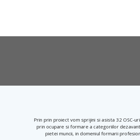
Cod apel
: PEO/48/PEO_P1/OP4/ESO4.2/PEO_
Cod proiect
: 311837
Valoarea totala a proiectului
: 4,218,891.55 
Valoarea cofinantarii
: 4,218,891.55 lei
Perioada de implementare a proiectului
: 
Numele beneficiarului
: Asociatia EUROFED
Prin prin proiect vom sprijini si asista 32 OSC-ur
prin ocupare si formare a categoriilor dezavanta
pietei muncii, in domeniul formarii profesion