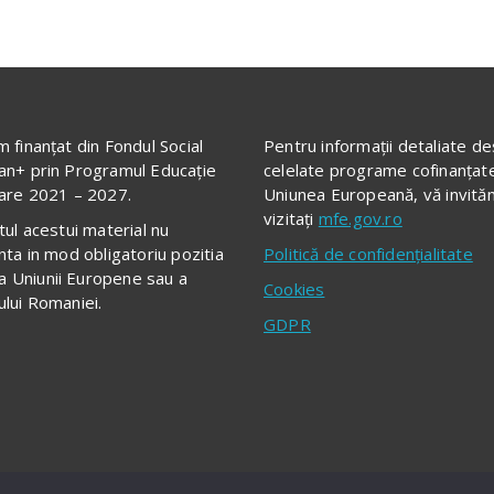
 finanțat din Fondul Social
Pentru informații detaliate d
n+ prin Programul Educație
celelate programe cofinanțat
are 2021 – 2027.
Uniunea Europeană, vă invită
vizitați
mfe.gov.ro
tul acestui material nu
nta in mod obligatoriu pozitia
Politică de confidențialitate
a a Uniunii Europene sau a
Cookies
lui Romaniei.
GDPR