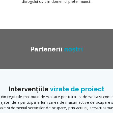
dialogului civic in domeniul pietei muncii.
A7
lei
24 luni, in perioada 01.06.2024 – 31.05.2025
Partenerii
noștri
Intervențiile
vizate de proiect
i din regiunile mai putin dezvoltate pentru a- si dezvolta si consol
jate, de a participa la furnizarea de masuri active de ocupare si
ale si domeniul serviciilor de ocupare, prin actiuni, servicii si 