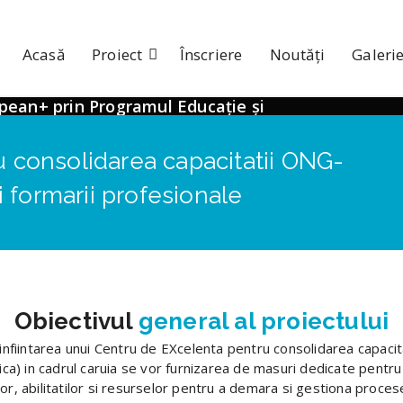
Acasă
Proiect
Înscriere
Noutăți
Galerie
opean+ prin Programul Educație și
elență
 consolidarea capacitatii ONG-
i formarii profesionale
 consolidarea capacitatii ONG-urilor in
al European+ prin Programul Educație și
instituțiilor pieței muncii“
Obiectivul
general al proiectului
ituțiilor și a serviciilor pieței muncii pentru ca
țile în materie de competențe, să asigure o
iintarea unui Centru de EXcelenta pentru consolidarea capacitat
dica) in cadrul caruia se vor furnizarea de masuri dedicate pentru
e corelarea cererii și a ofertei, tranzițiile și
r, abilitatilor si resurselor pentru a demara si gestiona proces