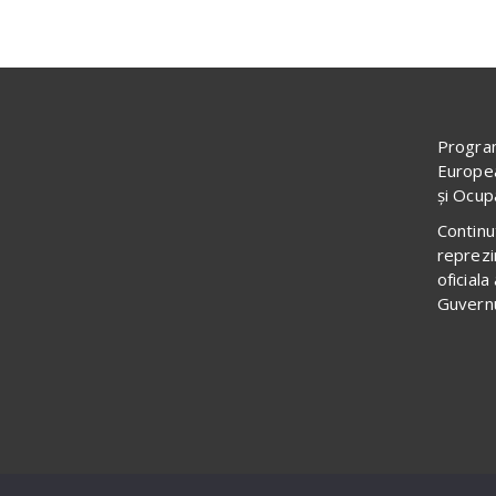
Program
Europea
și Ocup
Continu
reprezi
oficial
Guvernu