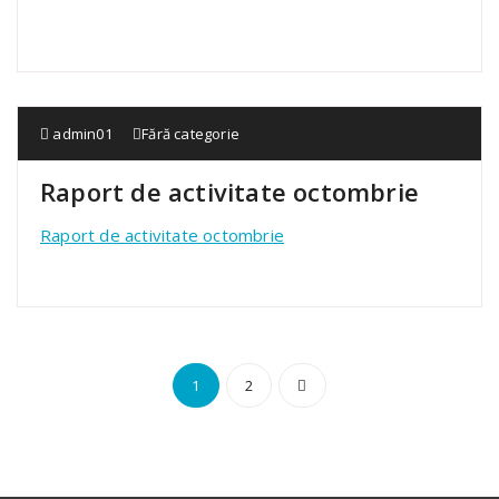
admin01
Fără categorie
Raport de activitate octombrie
Raport de activitate octombrie
Paginație
1
2
articole