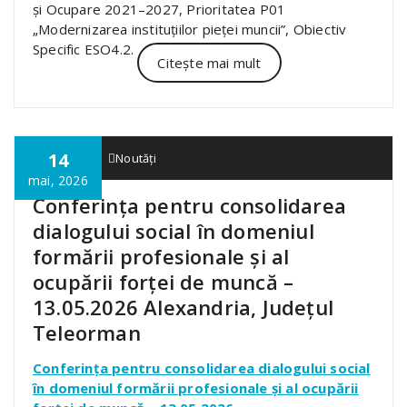
și Ocupare 2021–2027, Prioritatea P01
„Modernizarea instituțiilor pieței muncii”, Obiectiv
Specific ESO4.2.
Citește mai mult
14
admin01
Noutăți
mai, 2026
Conferința pentru consolidarea
dialogului social în domeniul
formării profesionale și al
ocupării forței de muncă –
13.05.2026 Alexandria, Județul
Teleorman
Conferința pentru consolidarea dialogului social
în domeniul formării profesionale și al ocupării