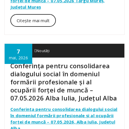
forței de muncă – 07.05.2026
Târgu Mureș,
Județul Mureș
Citește mai mult
7
admin01
Noutăți
mai, 2026
Conferința pentru consolidarea
dialogului social în domeniul
formării profesionale și al
ocupării forței de muncă –
07.05.2026 Alba Iulia, Județul Alba
Conferința pentru consolidarea dialogului social
în domeniul formării profesionale și al ocupării
forței de muncă – 07.05.2026,
Alba Iulia, Județul
Alba