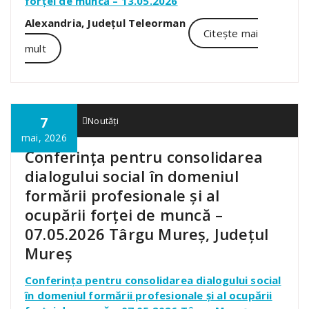
forței de muncă – 13.05.2026
Alexandria, Județul Teleorman
Citește mai
mult
7
admin01
Noutăți
mai, 2026
Conferința pentru consolidarea
dialogului social în domeniul
formării profesionale și al
ocupării forței de muncă –
07.05.2026 Târgu Mureș, Județul
Mureș
Conferința pentru consolidarea dialogului social
în domeniul formării profesionale și al ocupării