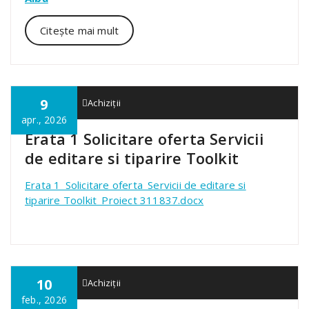
Citește mai mult
9
admin01
Achiziții
apr., 2026
Erata 1 Solicitare oferta Servicii
de editare si tiparire Toolkit
Erata 1_Solicitare oferta_Servicii de editare si
tiparire Toolkit_Proiect 311837.docx
10
admin01
Achiziții
feb., 2026