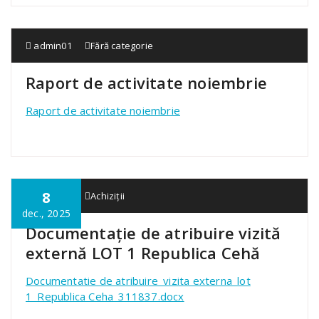
admin01
Fără categorie
Raport de activitate noiembrie
Raport de activitate noiembrie
8
admin01
Achiziții
dec., 2025
Documentație de atribuire vizită
externă LOT 1 Republica Cehă
Documentatie de atribuire_vizita externa_lot
1_Republica Ceha_311837.docx